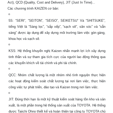
Act), QCD (Quality, Cost and Delivery), JIT (Just In Time)...
Các chương trình KAIZEN cơ bản:
5S: “SERI”, “SEITON”, “SEISO”, SEIKETSU” Và “SHITSUKE”,
tiếng Việt là “Sàng lọc”, “sắp xếp”, “sạch sẽ”, săn sóc” và “sẵn
sàng” được áp dụng để xây dựng môi trường làm việc gòn gàng,
khoa học và sạch sẽ.
KSS: Hệ thống khuyến nghị Kaizen nhấn mạnh lợi ích xây dựng
tinh thần và sự tham gia tích cực của người lao động thông qua
các khuyến khích về tài chính và phi tài chính.
QCC: Nhóm chất lượng là một nhóm nhỏ tình nguyện thực hiện
các hoạt động kiểm soát chất lượng tại nơi làm việc, thực hiện
công việc tự phát triển, đào tạo và Kaizen trong nơi làm việc.
JIT: Đúng thời hạn là một kỹ thuật kiểm soát hàng tồn kho và sản
xuất, là một phần trong hệ thống sản xuất của TOYOTA. Hệ thống
được Taiichi Ohno thiết kế và hoàn thiện tại công ty TOYOTA chủ