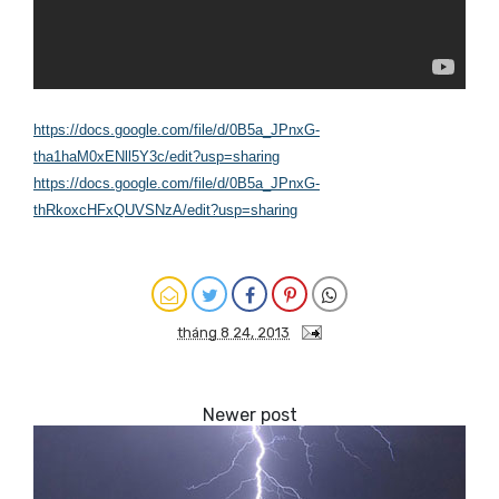
https://docs.google.com/file/d/0B5a_JPnxG-
tha1haM0xENll5Y3c/edit?usp=sharing
https://docs.google.com/file/d/0B5a_JPnxG-
thRkoxcHFxQUVSNzA/edit?usp=sharing
tháng 8 24, 2013