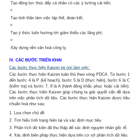
Tạo động lực thúc đẩy cá nhân có các ý tưởng cải tiến;
Tạo tinh thần làm việc tập thể, đoàn kết;
Tạo ý thức luôn hướng tới giảm thiểu các lãng phí;
Xây dựng nền văn hoá công ty.
IV. CÁC BƯỚC TRIỂN KHAI
Các bước thực hiện Kaizen tại nơi làm việc:
Các bước thực hiện Kaizen tuân thủ theo vòng PDCA. Từ bước 1
đến bước 4 là P (kế hoạch), bước 5 là D (thực hiện), bước 6 là C
(kiểm tra) và bước 7, 8 là A (hành động khắc phục hoặc cải tiến).
Các bước thực hiện Kaizen giúp chúng ta giải quyết vấn đề dựa
trên việc phân tích dữ liệu. Các bước thực hiện Kaizen được tiêu
chuẩn hoá như sau:
1. Lựa chọn chủ đề
2. Tìm hiểu tình trạng hiện tại và xác định mục tiêu
3. Phân tích dữ kiện đã thu thập để xác định nguyên nhân gốc rễ.
4. Xác định biện pháp thực hiện dựa trên cơ sở phân tích dữ liệu.