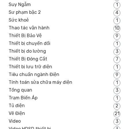
Suy Ngẫm
1
Sư phạm bậc 2
4
Sức khoẻ
1
Thao tác vận hành
10
Thiết Bị Bảo Vệ
9
Thiết bị chuyển đổi
1
Thiết bị đo lường
3
Thiết Bị Đóng Cắt
7
Thiết bị lưu trữ điện
1
Tiêu chuẩn ngành Điện
9
Tính toán sửa chữa máy điện
1
Tổng quan
3
Trạm Biến Áp
1
Tủ điện
2
Vẽ Điện
21
Video
3
Video HDSD thiết bị