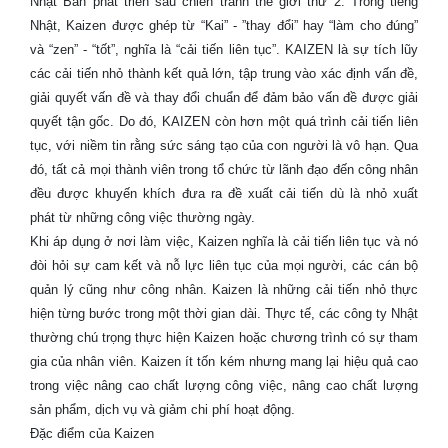
Nhật Bản phát triển sau chiến tranh thế giới thứ 2. Trong tiếng
Nhật, Kaizen được ghép từ “Kai” - ”thay đổi” hay “làm cho đúng”
và “zen” - “tốt”, nghĩa là “cải tiến liên tục”. KAIZEN là sự tích lũy
các cải tiến nhỏ thành kết quả lớn, tập trung vào xác định vấn đề,
giải quyết vấn đề và thay đổi chuẩn để đảm bảo vấn đề được giải
quyết tận gốc. Do đó, KAIZEN còn hơn một quá trình cải tiến liên
tục, với niềm tin rằng sức sáng tạo của con người là vô hạn. Qua
đó, tất cả mọi thành viên trong tổ chức từ lãnh đạo đến công nhân
đều được khuyến khích đưa ra đề xuất cải tiến dù là nhỏ xuất
phát từ những công việc thường ngày.
Khi áp dụng ở nơi làm việc, Kaizen nghĩa là cải tiến liên tục và nó
đòi hỏi sự cam kết và nỗ lực liên tục của mọi người, các cán bộ
quản lý cũng như công nhân. Kaizen là những cải tiến nhỏ thực
hiện từng bước trong một thời gian dài. Thực tế, các công ty Nhật
thường chú trọng thực hiện Kaizen hoặc chương trình có sự tham
gia của nhân viên. Kaizen ít tốn kém nhưng mang lại hiệu quả cao
trong việc nâng cao chất lượng công việc, nâng cao chất lượng
sản phẩm, dịch vụ và giảm chi phí hoạt động.
Đặc điểm của Kaizen