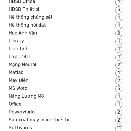
HDSD Office
1
HDSD Thiết bị
3
Hệ thống chống sét
1
Hệ thống nối đất
1
Học Anh Văn
2
Library
1
Linh tinh
1
Lớp C14D
1
Mạng Neural
2
Matlab
1
Máy Điện
2
MS Word
3
Năng Lượng Mới
1
Office
1
PowerWorld
2
Sản xuất máy móc -thiết bị
2
Softwares
11