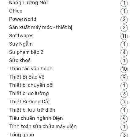
Năng Lượng Mới
1
Office
1
PowerWorld
2
Sản xuất máy móc -thiết bị
2
Softwares
11
Suy Ngẫm
1
Sư phạm bậc 2
4
Sức khoẻ
1
Thao tác vận hành
10
Thiết Bị Bảo Vệ
9
Thiết bị chuyển đổi
1
Thiết bị đo lường
3
Thiết Bị Đóng Cắt
7
Thiết bị lưu trữ điện
1
Tiêu chuẩn ngành Điện
9
Tính toán sửa chữa máy điện
1
Tổng quan
3