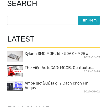
SEARCH
LATEST
Xylanh SMC MGPL16 - 50AZ - M9BW
2022-06-03
Thư viện AutoCAD: MCCB, Contactor...
2021-08-29
Ampe giờ (Ah) là gì ? Cách chọn Pin,
Acquy
2021-08-02