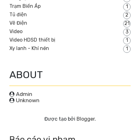
Trạm Biến Áp
1
Tủ điện
2
Vẽ Điện
21
Video
3
Video HDSD thiết bị
1
Xy lanh - Khí nén
1
ABOUT
Admin
Unknown
Được tạo bởi
Blogger
.
Báo cáo vi phạm