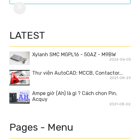
LATEST
Xylanh SMC MGPL16 - 50AZ - M9BW
2022-06-03
Thư viện AutoCAD: MCCB, Contactor...
2021-08-29
Ampe giờ (Ah) là gì ? Cách chọn Pin,
Acquy
2021-08-02
Pages - Menu