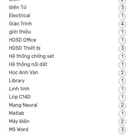
Điện Tử
3
Electrical
1
Giáo Trình
4
giới thiệu
1
HDSD Office
1
HDSD Thiết bị
3
Hệ thống chống sét
1
Hệ thống nối đất
1
Học Anh Văn
2
Library
1
Linh tinh
1
Lớp C14D
1
Mạng Neural
2
Matlab
1
Máy Điện
2
MS Word
3