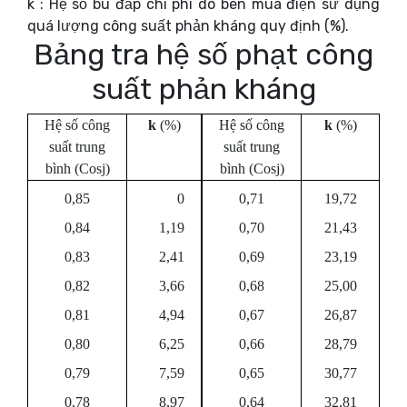
k : Hệ số bù đắp chi phí do bên mua điện sử dụng
quá lượng công suất phản kháng quy định (%).
Bảng tra hệ số phạt công
suất phản kháng
Hệ số công
k
(%)
Hệ số công
k
(%)
suất trung
suất trung
bình (Cos
j
)
bình (Cos
j
)
0,85
0
0,71
19,72
0,84
1,19
0,70
21,43
0,83
2,41
0,69
23,19
0,82
3,66
0,68
25,00
0,81
4,94
0,67
26,87
0,80
6,25
0,66
28,79
0,79
7,59
0,65
30,77
0,78
8,97
0,64
32,81