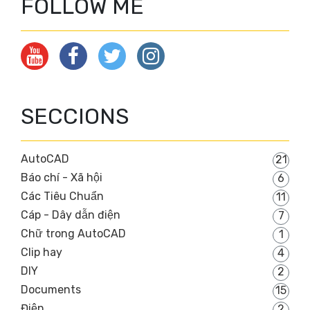
FOLLOW ME
SECCIONS
AutoCAD
21
Báo chí - Xã hội
6
Các Tiêu Chuẩn
11
Cáp - Dây dẫn điện
7
Chữ trong AutoCAD
1
Clip hay
4
DIY
2
Documents
15
Điện
2