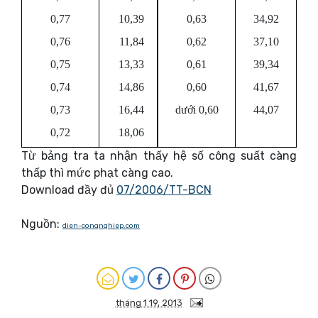
0,77
10,39
0,63
34,92
0,76
11,84
0,62
37,10
0,75
13,33
0,61
39,34
0,74
14,86
0,60
41,67
0,73
16,44
dưới 0,60
44,07
0,72
18,06
Từ bảng tra ta nhận thấy hệ số công suất càng
thấp thì mức phạt càng cao.
Download đầy đủ
07/2006/TT-BCN
Nguồn:
dien-congnghiep.com
tháng 1 19, 2013